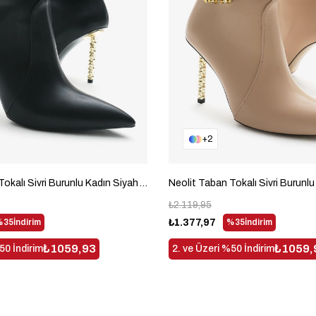
2
Neolit Taban Tokalı Sivri Burunlu Kadın Siyah Yüksek Topuklu Bot TBDDD1310
₺2.119,95
%35
İndirim
₺1.377,97
%35
İndirim
₺1059,93
₺1059,
50 İndirim
2. ve Üzeri %50 İndirim