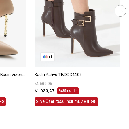
1
Neolit Taban Tokalı Sivri Burunlu Kadın Vizon Yüksek Topuklu Bot TBDDD1310
Kadın Kahve TBDDD1105
₺1.569,95
₺1.020,47
%35
İndirim
93
₺784,95
2. ve Üzeri %50 İndirim