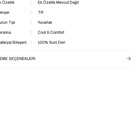
k Özellik
Ek Özellik Mevcut Değil
enşei
TR
urun Tipi
Yuvarlak
ersona
Cool & Comfort
ateryal Bileşeni
100% Suni Deri
rün Detayı
Suni Deri
EME SEÇENEKLERI
alıp
Regular
rtam
Günlük
umaş Teknolojisi
Rüzgara Dayanlıklı
aban Materyali
Termoplastik
aya Materyali
Suni Deri
ç Taban Materyali
Tekstil
aş Grubu
Yetişkin
star Materyali
Tekstil