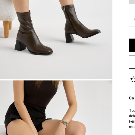
ÜR
Top
det
Fer
mod