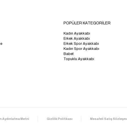
POPÜLER KATEGORİLER
Kadın Ayakkabı
Erkek Ayakkabı
me
Erkek Spor Ayakkabı
Kadın Spor Ayakkabı
Babet
Topuklu Ayakkabı
n Aydınlatma Metni
Gizlilik Politikası
Mesafeli Satış Sözleşm