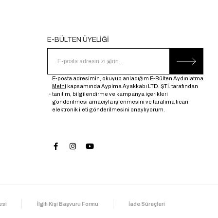
E-BÜLTEN ÜYELİĞİ
E-posta adresimin, okuyup anladığım
E-Bülten Aydınlatma
Metni
kapsamında Aypima Ayakkabı LTD. ŞTİ. tarafından
tanıtım, bilgilendirme ve kampanya içerikleri
gönderilmesi amacıyla işlenmesini ve tarafıma ticari
elektronik ileti gönderilmesini onaylıyorum.
esi
İlgili Kişi Başvuru Formu
İade Süreçleri