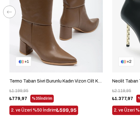
1
2
Termo Taban Sivri Burunlu Kadın Vizon Cilt Kalın Topuklu Çizme TBACR3541
₺1.199,95
₺2.119,95
₺779,97
%35
İndirim
₺1.377,97
₺599,95
2. ve Üzeri %50 İndirim
2. ve Üzeri %