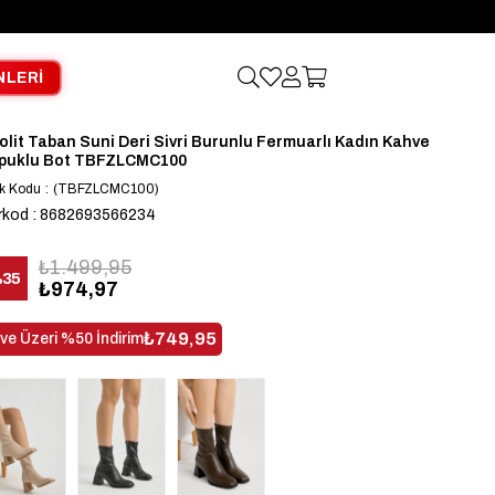
NLERİ
olit Taban Suni Deri Sivri Burunlu Fermuarlı Kadın Kahve
puklu Bot TBFZLCMC100
k Kodu
(TBFZLCMC100)
rkod
:
8682693566234
₺1.499,95
%
35
₺974,97
dirim
₺749,95
 ve Üzeri %50 İndirim