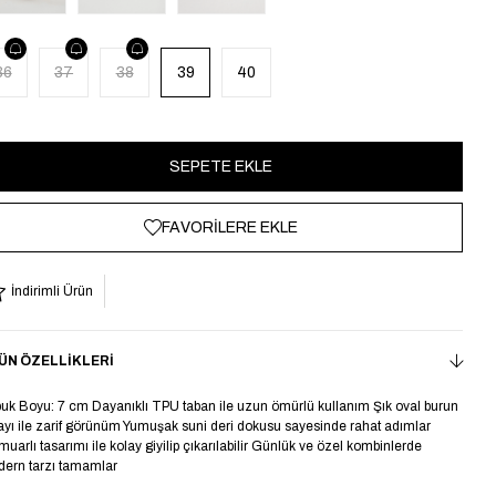
36
37
38
39
40
FAVORILERE EKLE
İndirimli Ürün
ÜN ÖZELLIKLERI
uk Boyu: 7 cm Dayanıklı TPU taban ile uzun ömürlü kullanım Şık oval burun
ayı ile zarif görünüm Yumuşak suni deri dokusu sayesinde rahat adımlar
muarlı tasarımı ile kolay giyilip çıkarılabilir Günlük ve özel kombinlerde
ern tarzı tamamlar