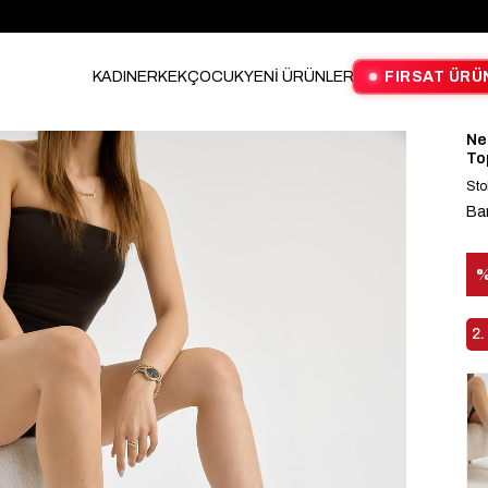
KADIN
ERKEK
ÇOCUK
YENİ ÜRÜNLER
FIRSAT ÜRÜ
Ne
To
Sto
Ba
İn
2.