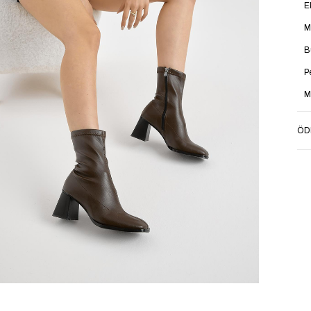
E
M
B
P
M
Ü
ÖD
K
O
K
T
S
İ
Y
A