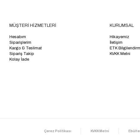
MÜŞTERİ HİZMETLERİ
KURUMSAL
Hesabım
Hikayemiz
Siparişlerim
İletişim
Kargo & Teslimat
ETK Bilgilendir
Sipariş Takip
KVKK Metni
Kolay İade
Çerez Politikası
KVKK Metni
Ebülte